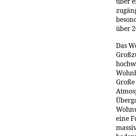
über e
zugäng
besond
über 2
Das W
Großzü
hochwe
Wohnbe
Große 
Atmos
Überga
Wohnun
eine 
massiv