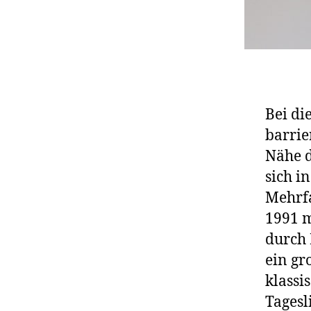
Bei di
barrie
Nähe d
sich i
Mehrfa
1991 m
durch 
ein gr
klassi
Tagesl