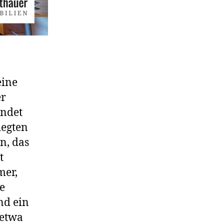
eine
er
indet
legten
n, das
t
mer,
e
nd ein
 etwa