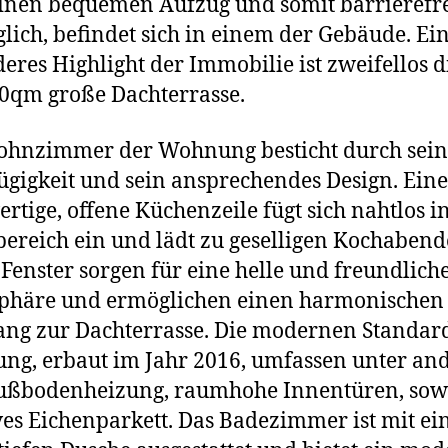
inen bequemen Aufzug und somit barrierefr
lich, befindet sich in einem der Gebäude. Ei
eres Highlight der Immobilie ist zweifellos d
0qm große Dachterrasse.
ohnzimmer der Wohnung besticht durch sein
gigkeit und sein ansprechendes Design. Eine
rtige, offene Küchenzeile fügt sich nahtlos i
reich ein und lädt zu geselligen Kochabend
Fenster sorgen für eine helle und freundlich
phäre und ermöglichen einen harmonischen
ng zur Dachterrasse. Die modernen Standar
g, erbaut im Jahr 2016, umfassen unter a
Fußbodenheizung, raumhohe Innentüren, sow
es Eichenparkett. Das Badezimmer ist mit ei