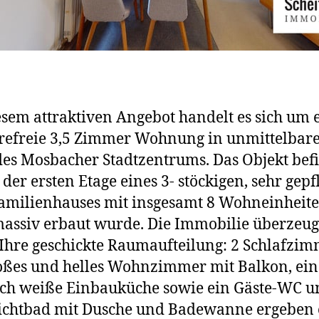
esem attraktiven Angebot handelt es sich um 
refreie 3,5 Zimmer Wohnung in unmittelbar
es Mosbacher Stadtzentrums. Das Objekt bef
n der ersten Etage eines 3- stöckigen, sehr gepf
milienhauses mit insgesamt 8 Wohneinheite
assiv erbaut wurde. Die Immobilie überzeug
Ihre geschickte Raumaufteilung: 2 Schlafzim
oßes und helles Wohnzimmer mit Balkon, ein
sch weiße Einbauküche sowie ein Gäste-WC u
ichtbad mit Dusche und Badewanne ergeben