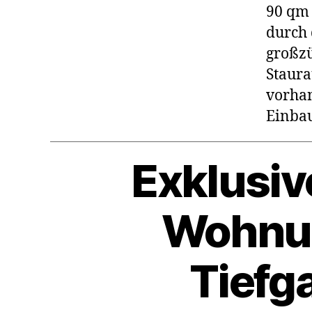
90 qm 
durch
großzü
Staura
vorhan
Einbau
Exklusiv
Wohnung
Tiefg