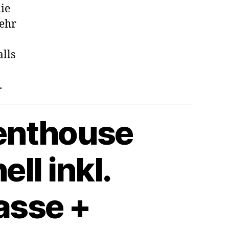
ie
ehr
alls
.
Penthouse
ll inkl.
asse +