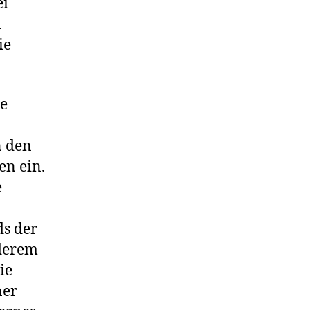
ei
n
ie
e
n den
en ein.
e
ds der
nderem
ie
ner