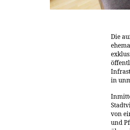
Die au
ehemal
exklus
öffent
Infras
in unm
Inmitt
Stadtv
von ei
und Pf