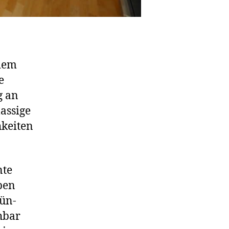
 dem
e
g an
lassige
hkeiten
nte
ben
ün-
hbar