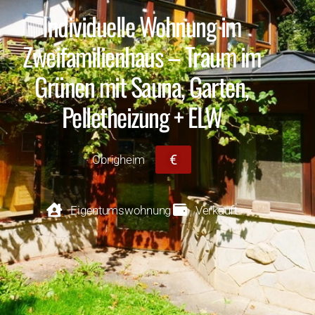
Individuelle Wohnung im
Zweifamilienhaus – Traum im
Grünen mit Sauna, Garten,
Pelletheizung + ELW
€
Obrigheim
Eigentumswohnung
Verkauft