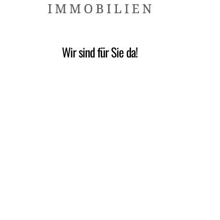
Wir sind für Sie da!
Montag – Freitag:
09.00 Uhr – 18.00 Uhr
Samstag:
09.00 Uhr – 14.00 Uhr
Links
Impressum
Datenschutzerklärung
Kontakt
Blog