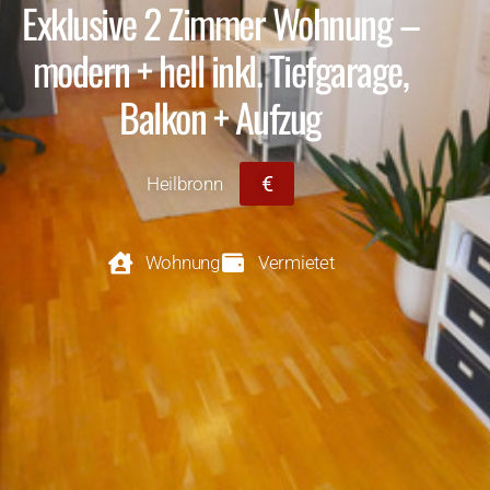
Exklusive 2 Zimmer Wohnung –
modern + hell inkl. Tiefgarage,
Balkon + Aufzug
€
Heilbronn
Wohnung
Vermietet