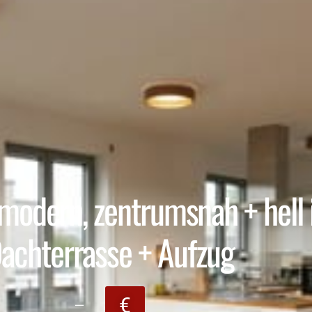
dern, zentrumsnah + hell in
achterrasse + Aufzug
€
–