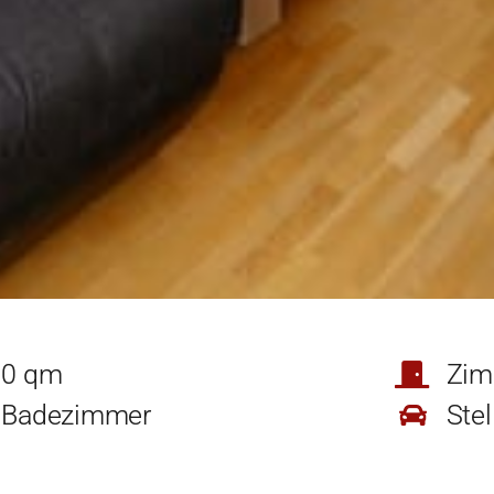
0 qm
Zim
Badezimmer
Stel