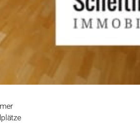
mer
lplätze