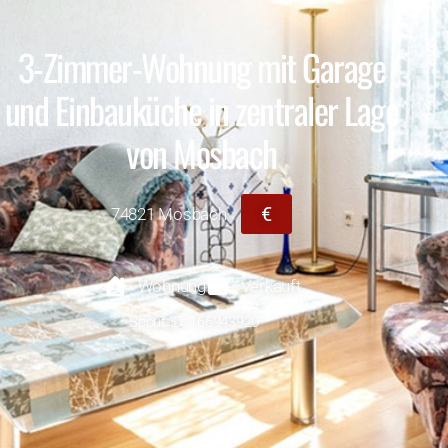
3-Zimmer-Wohnung mit Garage
und Einbauküche in zentraler Lage
von Mosbach
€
74821 Mosbach
Wohnung
Verkauft
Scout-ID: 166943920